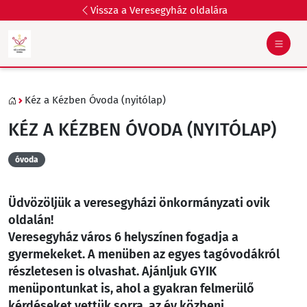
Vissza a Veresegyház oldalára
Kéz a Kézben Óvoda (nyitólap)
KÉZ A KÉZBEN ÓVODA (NYITÓLAP)
óvoda
Üdvözöljük a veresegyházi önkormányzati ovik
oldalán!
Veresegyház város 6 helyszínen fogadja a
gyermekeket. A menüben az egyes tagóvodákról
részletesen is olvashat. Ajánljuk GYIK
menüpontunkat is, ahol a gyakran felmerülő
kérdéseket vettük sorra, az év közbeni