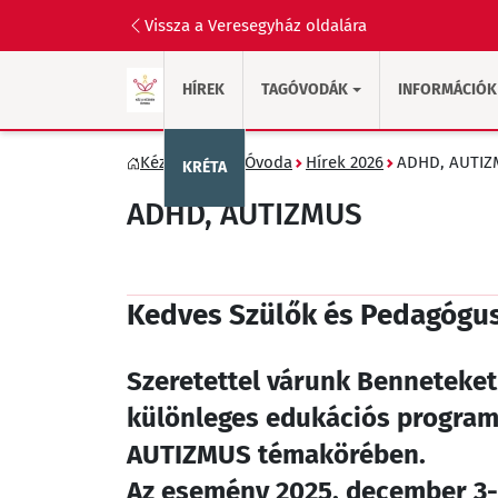
Vissza a Veresegyház oldalára
HÍREK
TAGÓVODÁK
INFORMÁCIÓK
Kéz a Kézben Óvoda
Hírek 2026
ADHD, AUTI
KRÉTA
ADHD, AUTIZMUS
Kedves Szülők és Pedagógu
Szeretettel várunk Benneteket 
különleges edukációs programs
AUTIZMUS témakörében.
Az esemény 2025. december 3-á