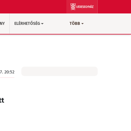
ÁNY
ELÉRHETŐSÉG
TÖBB
7. 20:52
tt