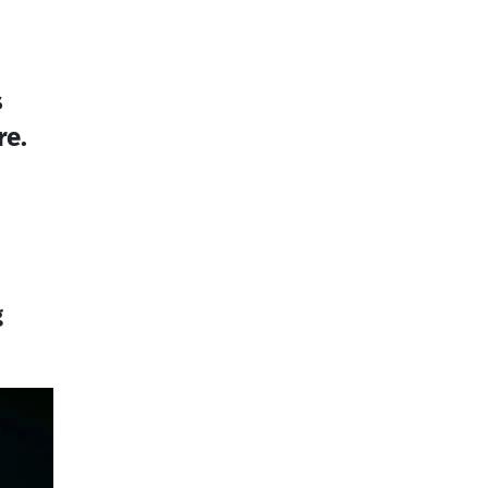
s
re.
g