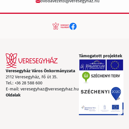
ovodavezeto@veresegyhaz.hu
Támogatott projektek
Veresegyház Város Önkormányzata
2112 Veresegyház, Fő út 35.
Tel.:
+36 28 588 600
E-mail:
veresegyhaz@veresegyhaz.hu
Oldalak